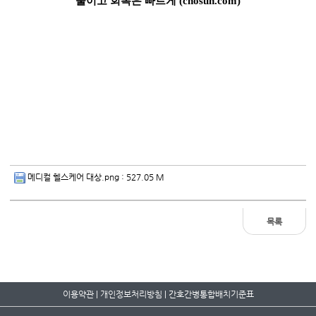
줄이고 회복은 빠르게 (chosun.com)
메디컬 헬스케어 대상.png
: 527.05 M
목록
이용약관
|
개인정보처리방침
|
간호간병통합배치기준표